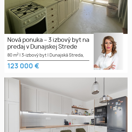
Nová ponuka – 3 izbový byt na
predaj v Dunajskej Strede
2
80 m
|
3-izbový byt
|
Dunajská Streda,
123 000
€