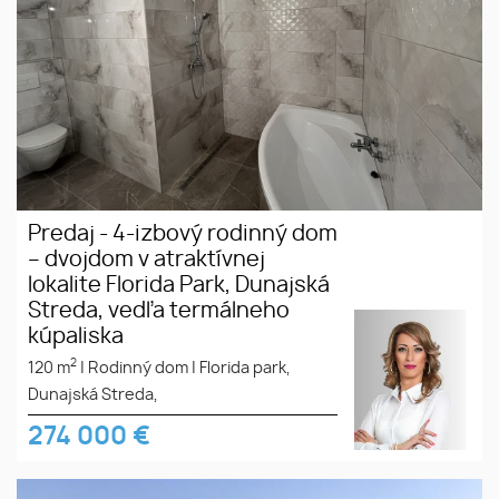
Predaj - 4-izbový rodinný dom
– dvojdom v atraktívnej
lokalite Florida Park, Dunajská
Streda, vedľa termálneho
kúpaliska
2
120 m
|
Rodinný dom
|
Florida park,
Dunajská Streda,
274 000
€