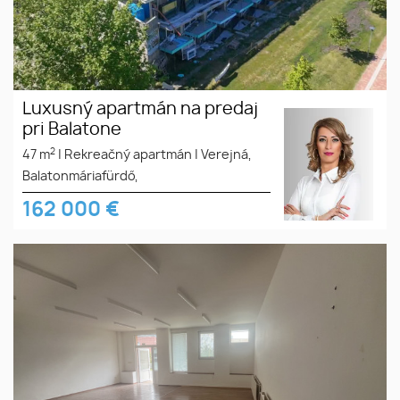
Luxusný apartmán na predaj
pri Balatone
2
47 m
|
Rekreačný apartmán
|
Verejná,
Balatonmáriafürdő,
162 000
€