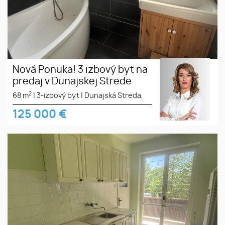
Nová Ponuka! 3 izbový byt na
predaj v Dunajskej Strede
2
68 m
|
3-izbový byt
|
Dunajská Streda,
125 000
€