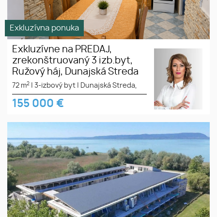
Exkluzívna ponuka
Exkluzívne na PREDAJ,
zrekonštruovaný 3 izb.byt,
Ružový háj, Dunajská Streda
2
72 m
|
3-izbový byt
|
Dunajská Streda,
155 000
€