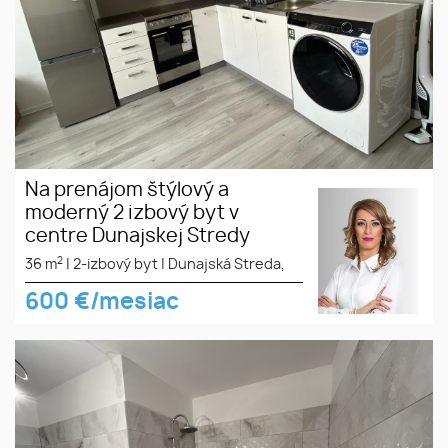
Na prenájom štýlový a
moderný 2 izbový byt v
centre Dunajskej Stredy
2
36 m
|
2-izbový byt
|
Dunajská Streda,
600
€/mesiac