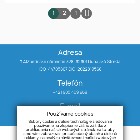
1
2
Adresa
Alžbetínske námestie 328, 92901 Dunajská Streda
IČO: 44705867 DIČ: 2022819568
Telefón
+421 905 409 669
E-mail
Používame cookies
info@awreal.sk
Súbory cookie a ďalšie technológie sledovania
používame na zlepšenie vášho zážitku z
prehliadania našich webových stránok, na to, aby
Úvod
Referencie
sme vám zobrazovali prispôsobený obsah a cielené
reklamy, na analýzu návštevnosti našich webových