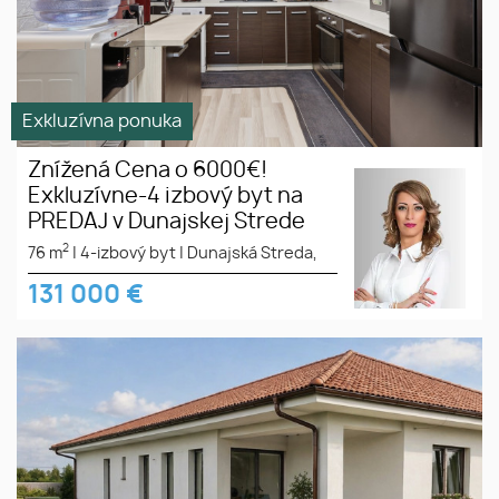
Exkluzívna ponuka
Znížená Cena o 6000€!
Exkluzívne-4 izbový byt na
PREDAJ v Dunajskej Strede
2
76 m
|
4-izbový byt
|
Dunajská Streda,
131 000
€