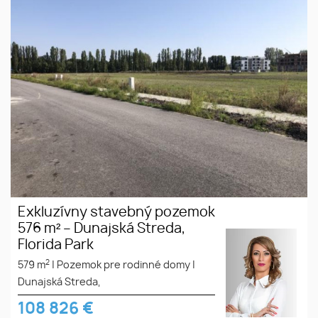
Exkluzívny stavebný pozemok
576 m² – Dunajská Streda,
Florida Park
2
579 m
|
Pozemok pre rodinné domy
|
Dunajská Streda,
108 826
€