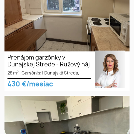
Prenájom garzónky v
Dunajskej Strede - Ružový háj
2
28 m
|
Garsónka
|
Dunajská Streda,
430
€/mesiac