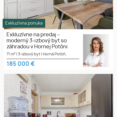
Exkluzívna ponuka
Exkluzívne na predaj –
moderný 3-izbový byt so
záhradou v Hornej Potôni
2
71 m
|
3-izbový byt
|
Horná Potôň,
185 000
€