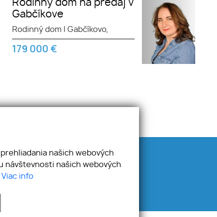
Rodinný dom na predaj v
Gabčíkove
Rodinný dom
|
Gabčíkovo,
179 000
€
 prehliadania našich webových
E-mail
zu návštevnosti našich webových
info@awreal.sk
.
Viac info