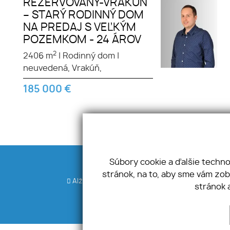
REZERVOVANÝ-VRAKÚŇ
– STARÝ RODINNÝ DOM
NA PREDAJ S VEĽKÝM
POZEMKOM - 24 ÁROV
2
2406 m
|
Rodinný dom
|
neuvedená, Vrakúň,
185 000
€
Súbory cookie a ďalšie techn
Adresa
stránok, na to, aby sme vám zo
Alžbetínske námestie 328, 92901 Dunajská Stred
stránok 
IČO: 44705867 DIČ: 2022819568