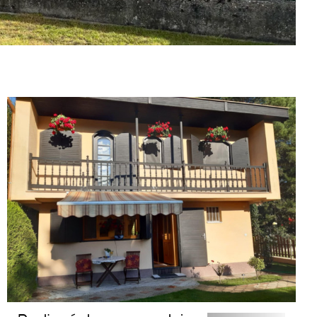
Ůžasný víkendový dom na
predaj v Gabčíkove časť
Prístav.