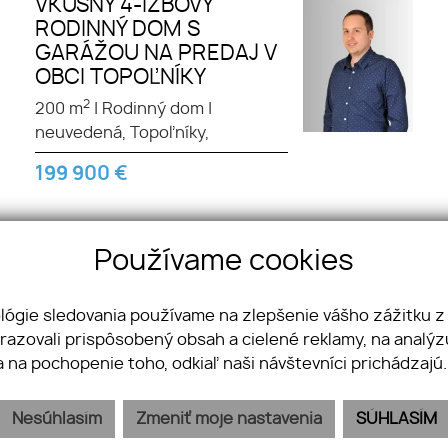
VKUSNÝ 4-IZBOVÝ
RODINNÝ DOM S
GARÁŽOU NA PREDAJ V
OBCI TOPOĽNÍKY
2
200 m
|
Rodinný dom
|
neuvedená, Topoľníky,
199 900
€
Používame cookies
ológie sledovania používame na zlepšenie vášho zážitku z
Telefón
brazovali prispôsobený obsah a cielené reklamy, na analý
a
+421 905 409 669
a na pochopenie toho, odkiaľ naši návštevníci prichádzajú
Nesúhlasím
Zmeniť moje nastavenia
SÚHLASÍM