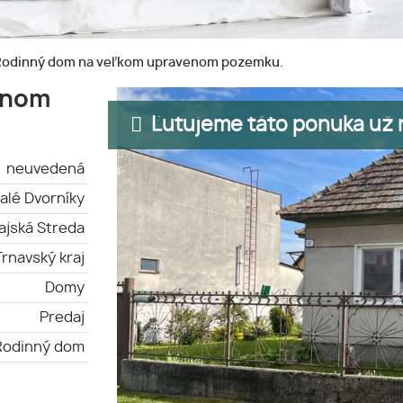
odinný dom na veľkom upravenom pozemku.
enom
Ľutujeme táto ponuka už n
neuvedená
alé Dvorníky
ajská Streda
Trnavský kraj
Domy
Predaj
Rodinný dom