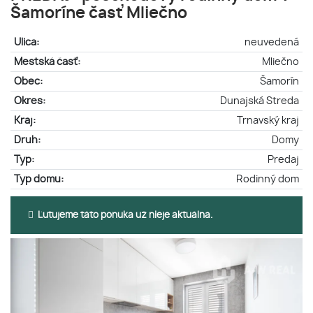
Šamoríne časť Mliečno
Ulica:
neuvedená
Mestská časť:
Mliečno
Obec:
Šamorín
Okres:
Dunajská Streda
Kraj:
Trnavský kraj
Druh:
Domy
Typ:
Predaj
Typ domu:
Rodinný dom
Ľutujeme táto ponuka už nieje aktuálna.