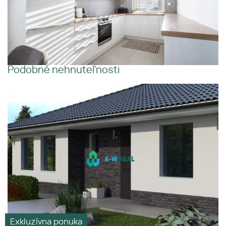
Podobné nehnuteľnosti
Holodom na predaj v obci
Slnečný
Povoda.
Pekný výhľad
Tiché
prostredie
Exkluzívna ponuka