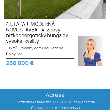
4.ETAPA!!! MODERNÁ
NOVOSTAVBA - 4 izbový
nízkoenergetický bungalov
vysokej kvality
2
103 m
|
Rodinný dom
|
neuvedené,
Dolný Bar,
250 000
€
Adresa
Alžbetínske námestie 328, 92901 Dunajská Streda
IČO: 44705867 DIČ: 2022819568