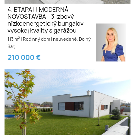
4. ETAPA!!! MODERNÁ
NOVOSTAVBA - 3 izbový
nízkoenergetický bungalov
vysokej kvality s garážou
2
113 m
|
Rodinný dom
|
neuvedené, Dolný
Bar,
210 000
€
4. ETAPA!!! MODERNÁ
NOVOSTAVBA - 4 izbový
nízkoenergetický bungalov
vysokej kvality