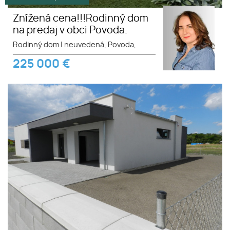
Znížená cena!!!Rodinný dom
na predaj v obci Povoda.
Rodinný dom
|
neuvedená, Povoda,
225 000
€
4. ETAPA!!! MODERNÁ
NOVOSTAVBA - 3 izbový
nízkoenergetický bungalov
vysokej kvality s garážou