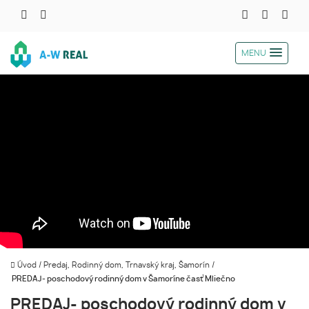
MENU
Úvod
/
Predaj, Rodinný dom, Trnavský kraj, Šamorín
/
PREDAJ- poschodový rodinný dom v Šamoríne časť Mliečno
PREDAJ- poschodový rodinný dom v