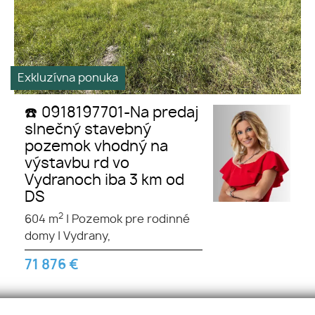
Exkluzívna ponuka
☎️ 0918197701-Na predaj
slnečný stavebný
pozemok vhodný na
výstavbu rd vo
Vydranoch iba 3 km od
DS
2
604 m
|
Pozemok pre rodinné
domy
|
Vydrany,
71 876
€