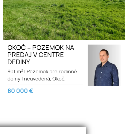
OKOČ – POZEMOK NA
PREDAJ V CENTRE
DEDINY
2
901 m
|
Pozemok pre rodinné
domy
|
neuvedená, Okoč,
80 000
€