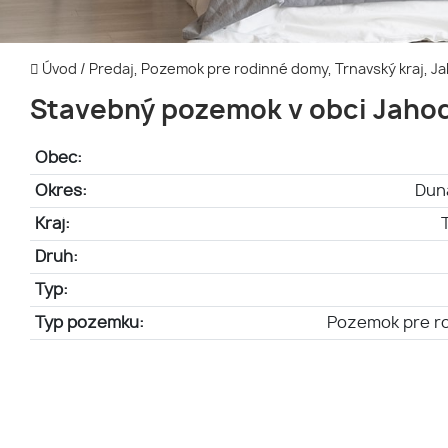
Úvod
/
Predaj, Pozemok pre rodinné domy, Trnavský kraj, 
Stavebný pozemok v obci Jaho
Obec:
Okres:
Dun
Kraj:
Druh:
Typ:
Typ pozemku:
Pozemok pre r