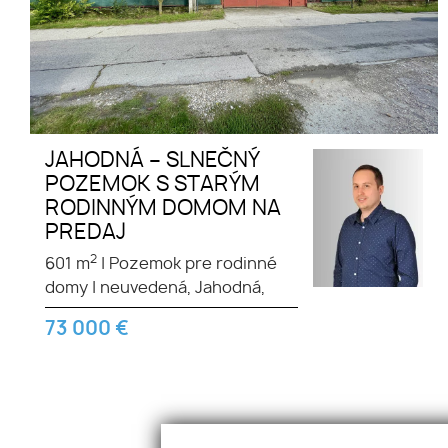
JAHODNÁ – SLNEČNÝ
POZEMOK S STARÝM
RODINNÝM DOMOM NA
PREDAJ
2
601 m
|
Pozemok pre rodinné
domy
|
neuvedená, Jahodná,
73 000
€