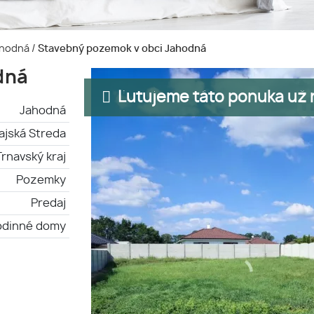
Jahodná
/
Stavebný pozemok v obci Jahodná
dná
Ľutujeme táto ponuka už n
Jahodná
ajská Streda
Trnavský kraj
Pozemky
Predaj
odinné domy