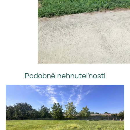
Podobné nehnuteľnosti
Na predaj pozemok vhodný na
výstavbu rd v obci Vydrany