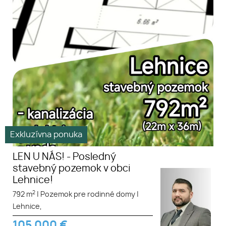
Exkluzívna ponuka
LEN U NÁS! - Posledný
stavebný pozemok v obci
Lehnice!
2
792 m
|
Pozemok pre rodinné domy
|
Lehnice,
105 000
€