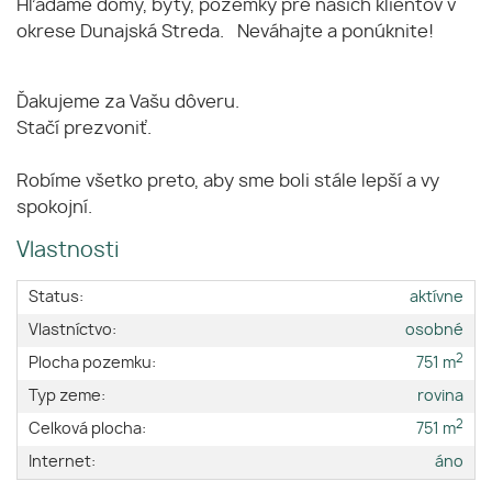
Hľadáme domy, byty, pozemky pre našich klientov v
okrese Dunajská Streda. Neváhajte a ponúknite!
Ďakujeme za Vašu dôveru.
Stačí prezvoniť.
Robíme všetko preto, aby sme boli stále lepší a vy
spokojní.
Vlastnosti
Status:
aktívne
Vlastníctvo:
osobné
2
Plocha pozemku:
751 m
Typ zeme:
rovina
2
Celková plocha:
751 m
Internet:
áno