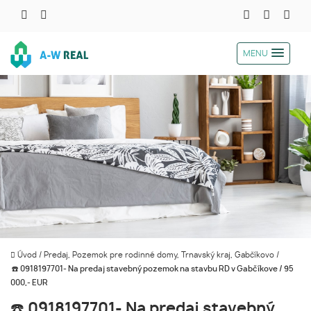
MENU
Úvod
/
Predaj, Pozemok pre rodinné domy, Trnavský kraj, Gabčíkovo
/
☎️ 0918197701- Na predaj stavebný pozemok na stavbu RD v Gabčíkove / 95
000,- EUR
☎️ 0918197701- Na predaj stavebný