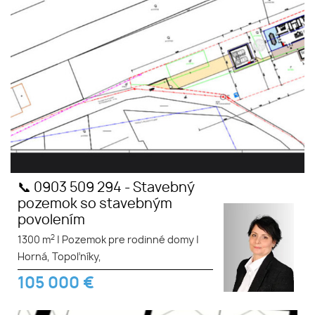
STAVEBNÝM POVOLENÍM
platným do r. 2027 v obci
Topoľníky
📞 0903 509 294 - Stavebný
pozemok so stavebným
povolením
2
1300 m
|
Pozemok pre rodinné domy
|
Horná, Topoľníky,
105 000
€