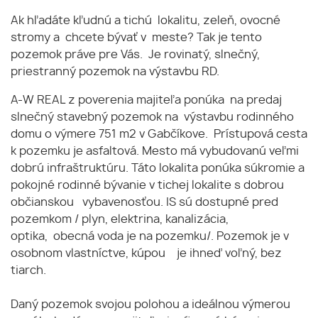
Ak hľadáte kľudnú a tichú lokalitu, zeleň, ovocné
stromy a chcete bývať v meste? Tak je tento
pozemok práve pre Vás. Je rovinatý, slnečný,
priestranný pozemok na výstavbu RD.
A-W REAL z poverenia majiteľa ponúka na predaj
slnečný stavebný pozemok na výstavbu rodinného
domu o výmere 751 m2 v Gabčíkove. Prístupová cesta
k pozemku je asfaltová. Mesto má vybudovanú veľmi
dobrú infraštruktúru. Táto lokalita ponúka súkromie a
pokojné rodinné bývanie v tichej lokalite s dobrou
občianskou vybavenosťou. IS sú dostupné pred
pozemkom / plyn, elektrina, kanalizácia,
optika, obecná voda je na pozemku/. Pozemok je v
osobnom vlastníctve, kúpou je ihneď voľný, bez
tiarch.
Daný pozemok svojou polohou a ideálnou výmerou