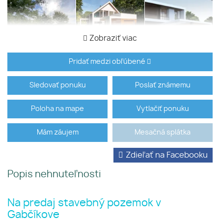
Zobraziť viac
Pridať medzi obľúbené
Sledovať ponuku
Poslať známemu
Poloha na mape
Vytlačiť ponuku
Mám záujem
Mesačná splátka
Zdieľať na Facebooku
Popis nehnuteľnosti
Na predaj stavebný pozemok v
Gabčíkove