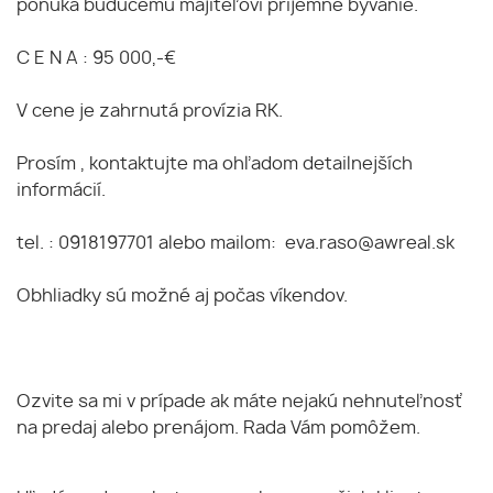
ponúka budúcemu majiteľovi príjemné bývanie.
C E N A : 95 000,-€
V cene je zahrnutá provízia RK.
Prosím , kontaktujte ma ohľadom detailnejších
informácií.
tel. : 0918197701 alebo mailom: eva.raso@awreal.sk
Obhliadky sú možné aj počas víkendov.
Ozvite sa mi v prípade ak máte nejakú nehnuteľnosť
na predaj alebo prenájom. Rada Vám pomôžem.