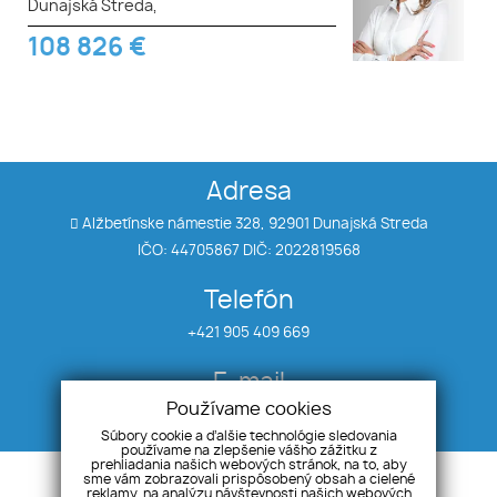
Dunajská Streda,
108 826
€
Adresa
Alžbetínske námestie 328, 92901 Dunajská Streda
IČO: 44705867 DIČ: 2022819568
Telefón
+421 905 409 669
E-mail
Používame cookies
info@awreal.sk
Súbory cookie a ďalšie technológie sledovania
používame na zlepšenie vášho zážitku z
prehliadania našich webových stránok, na to, aby
Úvod
Referencie
sme vám zobrazovali prispôsobený obsah a cielené
reklamy, na analýzu návštevnosti našich webových