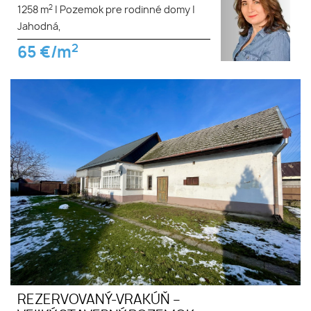
2
1258 m
|
Pozemok pre rodinné domy
|
Jahodná,
2
65
€/m
REZERVOVANÝ-VRAKÚŇ –