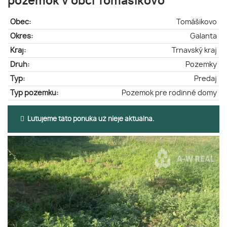
pozemok v obci Tomášikovo
Obec:
Tomášikovo
Okres:
Galanta
Kraj:
Trnavský kraj
Druh:
Pozemky
Typ:
Predaj
Typ pozemku:
Pozemok pre rodinné domy
Ľutujeme táto ponuka už nieje aktuálna.