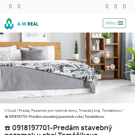
MENU
Úvod
/
Predaj, Pozemok pre rodinné domy, Trnavský kraj, Tomášikovo
/
☎️ 0918197701-Predám stavebný pozemok v obci Tomášikovo
☎️ 0918197701-Predám stavebný