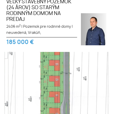
VEĽKÝ STAVEBNÝ POZEMOK
(24 ÁROV) SO STARÝM
RODINNÝM DOMOM NA
PREDAJ
2
2406 m
|
Pozemok pre rodinné domy
|
neuvedená, Vrakúň,
185 000
€
Pozemok na výstavbu
rodinného domu v Gabčíkove.