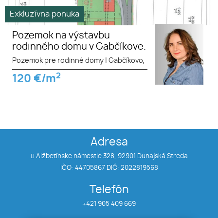
Exkluzívna ponuka
Pozemok na výstavbu
rodinného domu v Gabčíkove.
Pozemok pre rodinné domy
|
Gabčíkovo,
2
120
€/m
Adresa
Alžbetínske námestie 328, 92901 Dunajská Streda
IČO: 44705867 DIČ: 2022819568
Telefón
+421 905 409 669