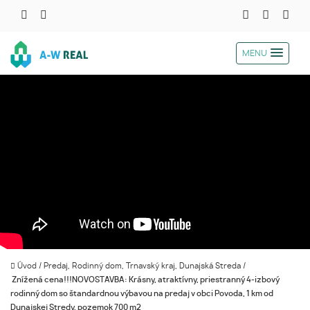
MENU
Úvod
/
Predaj, Rodinný dom, Trnavský kraj, Dunajská Streda
/
Znížená cena!!!NOVOSTAVBA: Krásny, atraktívny, priestranný 4-izbový
rodinný dom so štandardnou výbavou na predaj v obci Povoda, 1 km od
Dunajskej Stredy, pozemok 700 m2