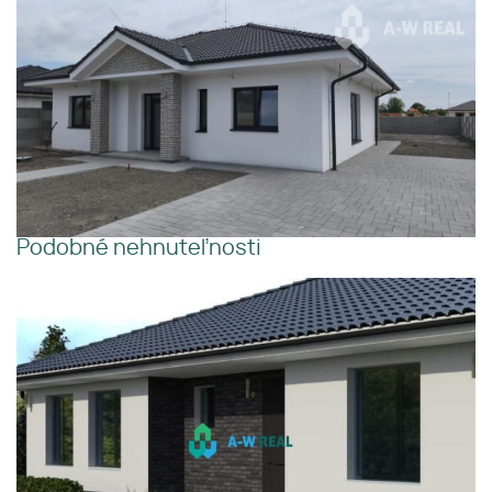
Podobné nehnuteľnosti
Holodom na predaj v obci
Slnečný
Povoda.
Pekný výhľad
Tiché
prostredie