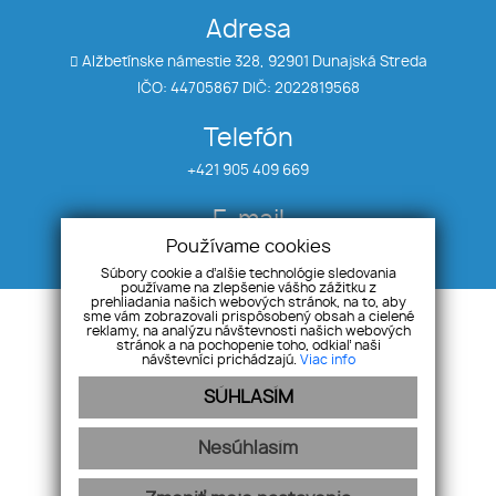
Adresa
Alžbetínske námestie 328, 92901 Dunajská Streda
IČO: 44705867 DIČ: 2022819568
Telefón
+421 905 409 669
E-mail
Používame cookies
info@awreal.sk
Súbory cookie a ďalšie technológie sledovania
používame na zlepšenie vášho zážitku z
prehliadania našich webových stránok, na to, aby
sme vám zobrazovali prispôsobený obsah a cielené
Úvod
Referencie
reklamy, na analýzu návštevnosti našich webových
O nás
Kontakt
stránok a na pochopenie toho, odkiaľ naši
návštevníci prichádzajú.
Viac info
Kariéra
SÚHLASÍM
Nehnuteľnosti
Cookies
Náš tím
GDPR
Nesúhlasím