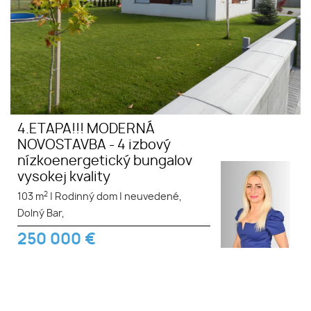
4.ETAPA!!! MODERNÁ
NOVOSTAVBA - 4 izbový
nízkoenergetický bungalov
vysokej kvality
2
103 m
|
Rodinný dom
|
neuvedené,
Dolný Bar,
250 000
€