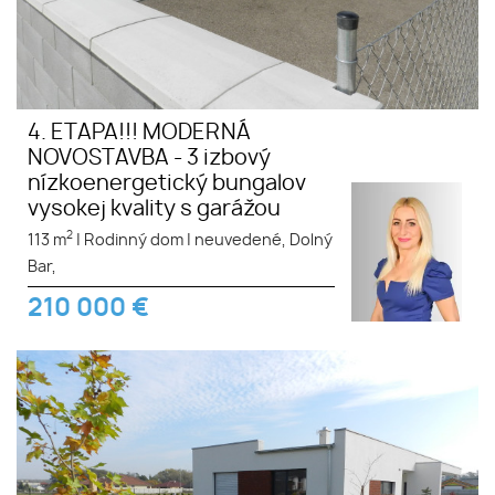
4. ETAPA!!! MODERNÁ
NOVOSTAVBA - 3 izbový
nízkoenergetický bungalov
vysokej kvality s garážou
2
113 m
|
Rodinný dom
|
neuvedené, Dolný
Bar,
210 000
€
4. ETAPA!!! MODERNÁ
NOVOSTAVBA - 4 izbový
nízkoenergetický bungalov
vysokej kvality