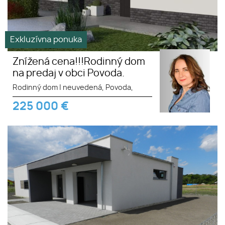
Exkluzívna ponuka
Znížená cena!!!Rodinný dom
na predaj v obci Povoda.
Rodinný dom
|
neuvedená, Povoda,
225 000
€
4. ETAPA!!! MODERNÁ
NOVOSTAVBA - 3 izbový
nízkoenergetický bungalov
vysokej kvality s garážou