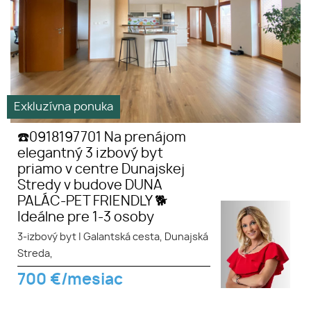
Exkluzívna ponuka
☎️0918197701 Na prenájom
elegantný 3 izbový byt
priamo v centre Dunajskej
Stredy v budove DUNA
PALÁC-PET FRIENDLY 🐕
Ideálne pre 1-3 osoby
3-izbový byt
|
Galantská cesta, Dunajská
Streda,
700
€/mesiac