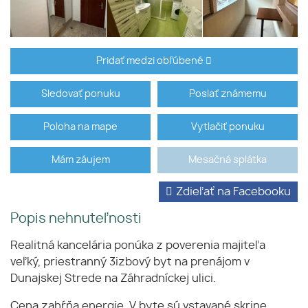
Pridať medzi obľúbené
Sledovať ponuku
Poslať známemu
Poloha na mape
Vytlačiť ponuku
Mám záujem
Mesačná splátka
Zdieľať na Facebooku
Popis nehnuteľnosti
Realitná kancelária ponúka z poverenia majiteľa
veľký, priestranný 3izbový byt na prenájom v
Dunajskej Strede na Záhradníckej ulici.
Cena zahŕňa energie. V byte sú vstavané skrine,