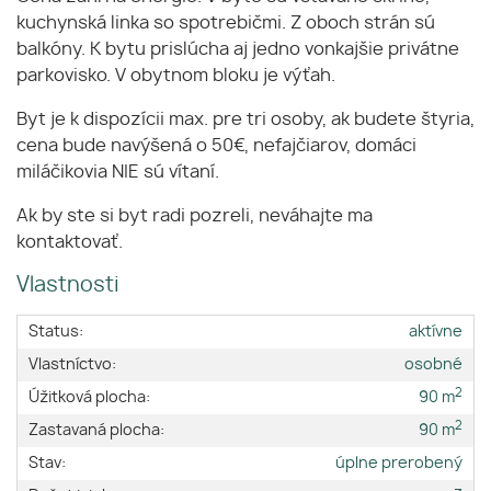
kuchynská linka so spotrebičmi. Z oboch strán sú
balkóny. K bytu prislúcha aj jedno vonkajšie privátne
parkovisko. V obytnom bloku je výťah.
Byt je k dispozícii max. pre tri osoby, ak budete štyria,
cena bude navýšená o 50€, nefajčiarov, domáci
miláčikovia NIE sú vítaní.
Ak by ste si byt radi pozreli, neváhajte ma
kontaktovať.
Vlastnosti
Status:
aktívne
Vlastníctvo:
osobné
2
Úžitková plocha:
90 m
2
Zastavaná plocha:
90 m
Stav:
úplne prerobený