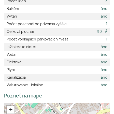
Počet izieb:
3
Balkón:
áno
Výťah:
áno
Počet poschodí od prízemia vyššie:
1
2
Celková plocha:
90 m
Počet vonkajších parkovacích miest:
1
Inžinierske siete:
áno
Voda:
áno
Elektrika:
áno
Plyn:
áno
Kanalizácia:
áno
Vykurovanie - lokálne:
áno
Pozrieť na mape
+