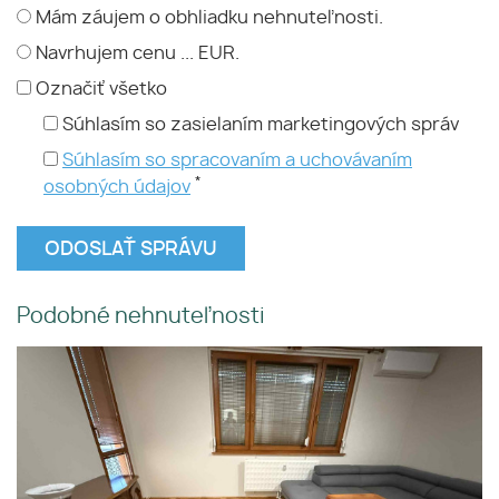
Mám záujem o obhliadku nehnuteľnosti.
Navrhujem cenu ... EUR.
Označiť všetko
Súhlasím so zasielaním marketingových správ
Súhlasím so spracovaním a uchovávaním
*
osobných údajov
Podobné nehnuteľnosti
📞 0903 509 294 Ponúkame na
prenájom čiastočne zariadený
3izbový byt v Dunajskej Strede