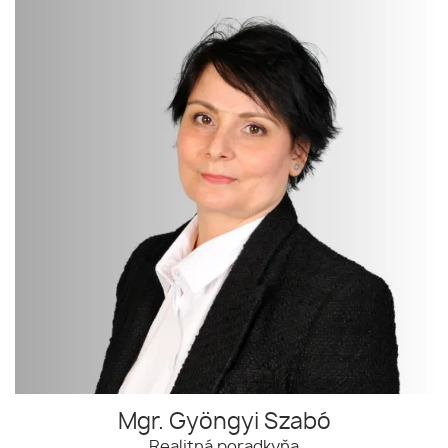
Mgr. Gyöngyi Szabó
Realitná poradkyňa