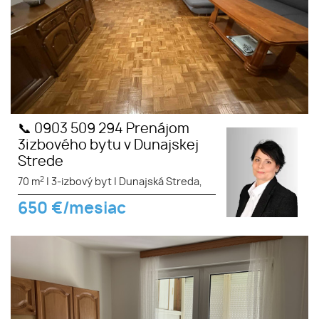
📞 0903 509 294 Prenájom
3izbového bytu v Dunajskej
Strede
2
70 m
|
3-izbový byt
|
Dunajská Streda,
650
€/mesiac