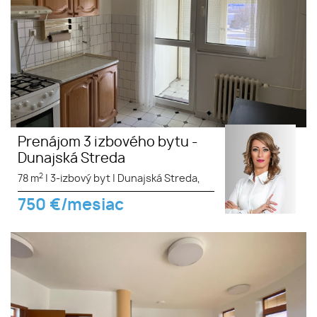
Prenájom 3 izbového bytu -
Dunajská Streda
2
78 m
|
3-izbový byt
|
Dunajská Streda,
750
€/mesiac
Na prenájom elegantný 3
izbový byt priamo v centre
Dunajskej Stredy v budove
DUNA PALÁC- PET FRIENDLY