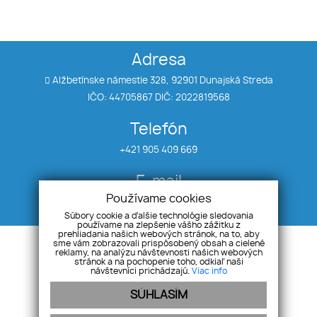
Adresa
Alžbetínske námestie 328, 92901 Dunajská Streda
IČO: 44705867 DIČ: 2022819568
Telefón
+421 905 409 669
E-mail
Používame cookies
info@awreal.sk
Súbory cookie a ďalšie technológie sledovania
používame na zlepšenie vášho zážitku z
prehliadania našich webových stránok, na to, aby
Úvod
Referencie
sme vám zobrazovali prispôsobený obsah a cielené
reklamy, na analýzu návštevnosti našich webových
O nás
Kontakt
stránok a na pochopenie toho, odkiaľ naši
návštevníci prichádzajú.
Viac info
Kariéra
SÚHLASÍM
Nehnuteľnosti
Cookies
Náš tím
GDPR