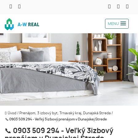
MENU
Úvod
/
Prenájom, 3 izbový byt, Trnavský kraj, Dunajská Streda
/
📞 0903 509 294 - Veľký 3izbový prenájom v Dunajskej Strede
📞 0903 509 294 - Veľký 3izbový