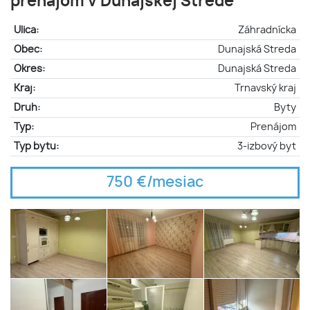
prenájom v Dunajskej Strede
Ulica:
Záhradnícka
Obec:
Dunajská Streda
Okres:
Dunajská Streda
Kraj:
Trnavský kraj
Druh:
Byty
Typ:
Prenájom
Typ bytu:
3-izbový byt
750 €/mesiac