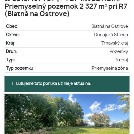
Priemyselný pozemok 2 327 m² pri R7
(Blatná na Ostrove)
Obec:
Blatná na Ostrove
Okres:
Dunajská Streda
Kraj:
Trnavský kraj
Druh:
Pozemky
Typ:
Predaj
Typ pozemku:
Priemyselná zóna
Ľutujeme táto ponuka už nieje aktuálna.