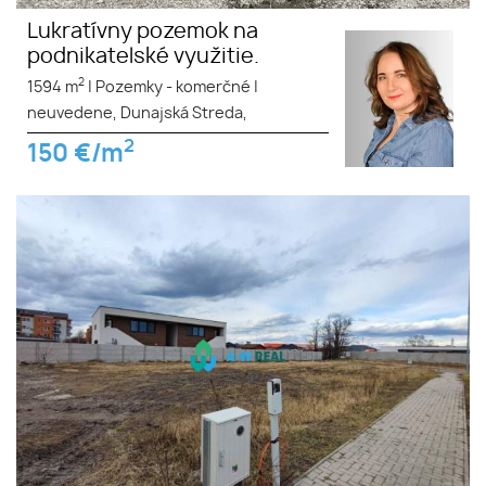
Lukratívny pozemok na
podnikatelské využitie.
2
1594 m
|
Pozemky - komerčné
|
neuvedene, Dunajská Streda,
2
150
€/m
Krásny, široký stavebný
pozemok na predaj v
najvyhľadávanejšej časti mesta
Dunajská Streda!!! Cena
dohodou!!!!