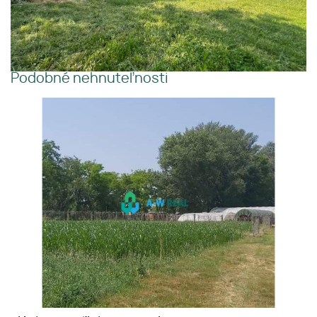
Podobné nehnuteľnosti
Krásny veľký pozemok v tichej
časti obce Ňárad