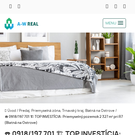
MENU
Úvod
/
Predaj, Priemyselná zóna, Trnavský kraj, Blatná na Ostrove
/
☎️ 0918/197 701 🏗️ TOP INVESTÍCIA: Priemyselný pozemok 2 327 m² pri R7
(Blatná na Ostrove)
☎️ 0918/197 701 🏗️ TOP INVESTÍCIA: