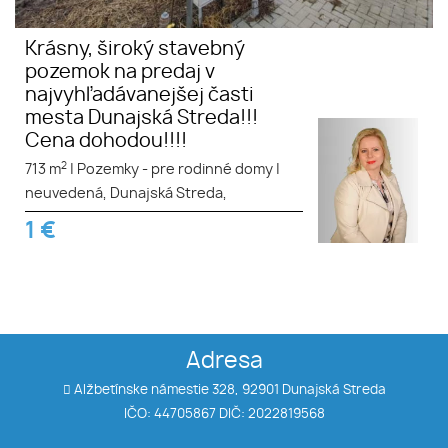
Krásny, široký stavebný
pozemok na predaj v
najvyhľadávanejšej časti
mesta Dunajská Streda!!!
Cena dohodou!!!!
2
713 m
|
Pozemky - pre rodinné domy
|
neuvedená, Dunajská Streda,
1
€
Adresa
Alžbetínske námestie 328, 92901 Dunajská Streda
IČO: 44705867 DIČ: 2022819568