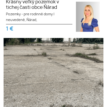
Krásny veľký pozemok v
tichej časti obce Ňárad
Pozemky - pre rodinné domy
|
neuvedené, Ňárad,
1
€
Lukratívny pozemok .