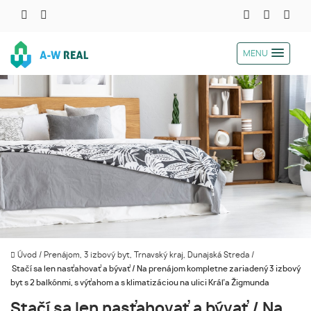
MENU
Úvod
/
Prenájom, 3 izbový byt, Trnavský kraj, Dunajská Streda
/
Stačí sa len nasťahovať a bývať / Na prenájom kompletne zariadený 3 izbový
byt s 2 balkónmi, s výťahom a s klimatizáciou na ulici Kráľa Žigmunda
Stačí sa len nasťahovať a bývať / Na