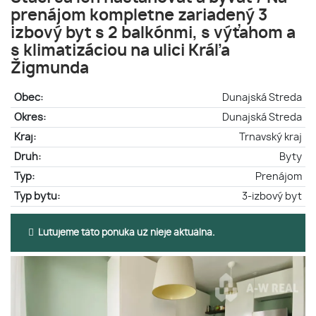
prenájom kompletne zariadený 3
izbový byt s 2 balkónmi, s výťahom a
s klimatizáciou na ulici Kráľa
Žigmunda
Obec:
Dunajská Streda
Okres:
Dunajská Streda
Kraj:
Trnavský kraj
Druh:
Byty
Typ:
Prenájom
Typ bytu:
3-izbový byt
Ľutujeme táto ponuka už nieje aktuálna.