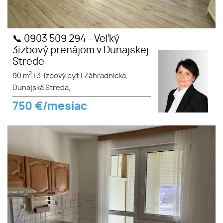
📞 0903 509 294 - Veľký
3izbový prenájom v Dunajskej
Strede
2
90 m
|
3-izbový byt
|
Záhradnícka,
Dunajská Streda,
750
€/mesiac