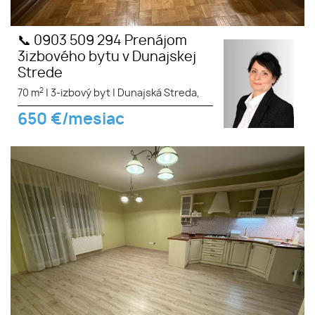
📞 0903 509 294 Prenájom
3izbového bytu v Dunajskej
Strede
2
70 m
|
3-izbový byt
|
Dunajská Streda,
650
€/mesiac
📞 0903 509 294 - Na prenájom
pekný, veľký, priestranný
3izbový byt v Dunajskej Strede