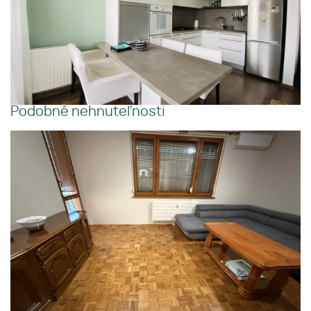
Podobné nehnuteľnosti
📞 0903 509 294 Ponúkame na
prenájom čiastočne zariadený
3izbový byt v Dunajskej Strede