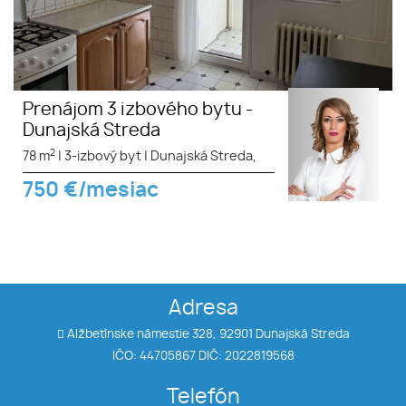
Prenájom 3 izbového bytu -
Dunajská Streda
2
78 m
|
3-izbový byt
|
Dunajská Streda,
750
€/mesiac
Adresa
Alžbetínske námestie 328, 92901 Dunajská Streda
IČO: 44705867 DIČ: 2022819568
Telefón